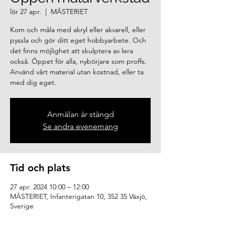
lör 27 apr.
  |  
MÄSTERIET
Kom och måla med akryl eller akvarell, eller
pyssla och gör ditt eget hobbyarbete. Och
det finns möjlighet att skulptera av lera
också. Öppet för alla, nybörjare som proffs.
Använd vårt material utan kostnad, eller ta
med dig eget.
Anmälan är stängd
Se andra evenemang
Tid och plats
27 apr. 2024 10:00 – 12:00
MÄSTERIET, Infanterigatan 10, 352 35 Växjö,
Sverige