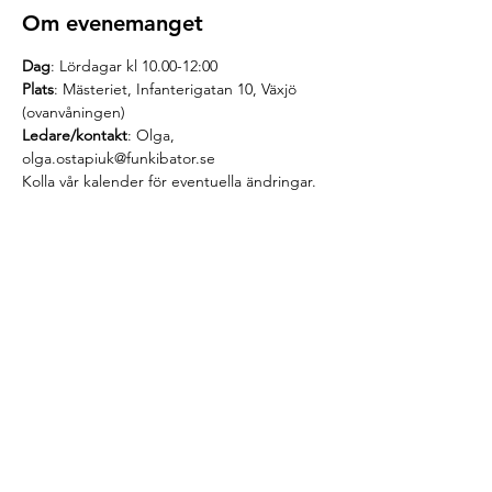
Om evenemanget
Dag
: Lördagar kl 10.00-12:00
Plats
: Mästeriet, Infanterigatan 10, Växjö 
(ovanvåningen)
Ledare/kontakt
: Olga, 
olga.ostapiuk@funkibator.se
Kolla vår 
kalender 
för eventuella ändringar.
Dela detta evenemang